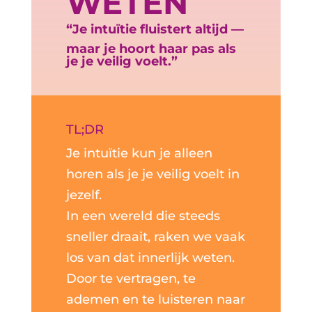
WETEN
“Je intuïtie fluistert altijd —
maar je hoort haar pas als
je je veilig voelt.”
TL;DR
Je intuïtie kun je alleen
horen als je je veilig voelt in
jezelf.
In een wereld die steeds
sneller draait, raken we vaak
los van dat innerlijk weten.
Door te vertragen, te
ademen en te luisteren naar