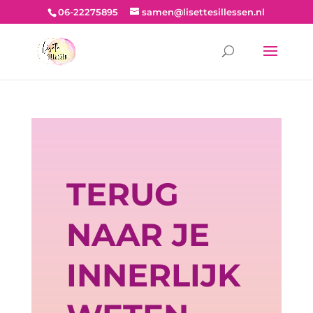
06-22275895
samen@lisettesillessen.nl
TERUG
NAAR JE
INNERLIJK