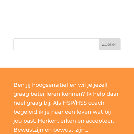
Zoeken
Ben jij hoogsensitief en wil je jezelf
graag beter leren kennen? Ik help daar
heel graag bij. Als HSP/HSS coach
begeleid ik je naar een leven wat bij
jou past. Herken, erken en accepteer.
Bewustzijn en bewust-zijn...